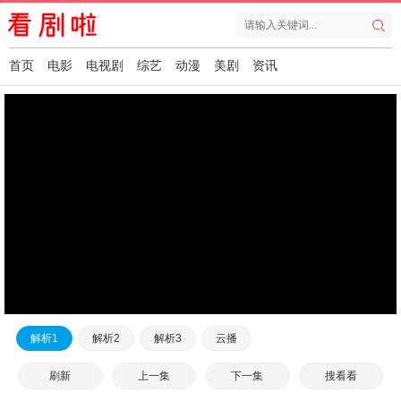
首页
电影
电视剧
综艺
动漫
美剧
资讯
解析1
解析2
解析3
云播
刷新
上一集
下一集
搜看看