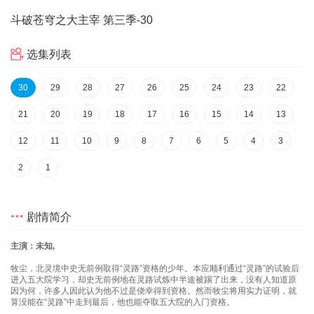
斗破苍穹之大主宰 第三季
-30
选集列表
30
29
28
27
26
25
24
23
22
21
20
19
18
17
16
15
14
13
12
11
10
9
8
7
6
5
4
3
2
1
剧情简介
主演：未知,
牧尘，北灵境中史无前例取得“灵路”资格的少年。本应顺利通过“灵路”的试验后
进入五大院学习，却史无前例地在灵路试炼中半途被踢了出来，没有人知道原
因为何，许多人因此认为他不过是侥幸得到资格。然而牧尘将用实力证明，就
算没能在“灵路”中走到最后，他也能夺取五大院的入门资格。