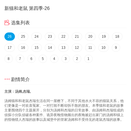
新猫和老鼠 第四季
-26
选集列表
26
25
24
23
22
21
20
19
18
17
16
15
14
13
12
11
10
9
8
7
6
5
4
3
2
1
剧情简介
主演：汤姆,杰瑞,
汤姆猫和和老鼠杰瑞生活在同一屋檐下，不同于其他水火不容的猫鼠关系，他
们更像是一对欢喜冤家、一对打闹不断却拆不散的朋友。本季猫和老鼠的故事
主要围绕四个主题展开，分别为汤姆和杰瑞的日常故事、由汤姆和杰瑞组成的
侦探小分队侦破各种案件、诡异夜晚怪物频出的夜晚被赶出家门的汤姆和镇上
的怪物猎人杰瑞的故事以及城堡中的管家汤姆和不受待见的老鼠杰瑞的故事。