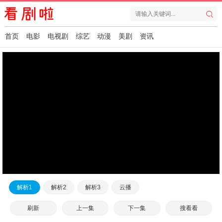
首页
电影
电视剧
综艺
动漫
美剧
资讯
解析1
解析2
解析3
云播
刷新
上一集
下一集
搜看看