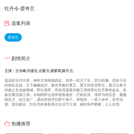
牡丹令
-爱奇艺
选集列表
爱奇艺
剧情简介
主演：王永峰,刘道玄,古新月,麦家琪,陈升卫,
遥远的古代中原，神州大地烽烟四起。先帝一统天下后，厉行削藩。四皇子自
幼南征北战，立下赫赫战功，被先帝敕封冀王。冀王的皇侄即位，冀王以奉天
靖难之名攻破都城，即位现帝，而皇侄遗孤却被江湖侠客红牡丹离奇盗走。皇
族后裔流落江湖，令刚刚即位现帝寝食难安，芒刺在背。现帝为绝后患，重建
锦衣卫，设立东厂，调动资源寻找那个孩子。弹指间，一晃十余年，音空信
渺。直到最近，红牡丹的身影再次出没于江湖，顿时风声鹤唳，人人自危。
热播推荐