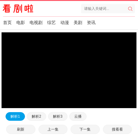
首页
电影
电视剧
综艺
动漫
美剧
资讯
解析1
解析2
解析3
云播
刷新
上一集
下一集
搜看看