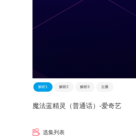
解析1
解析2
解析3
云播
魔法蓝精灵（普通话）
-爱奇艺
选集列表