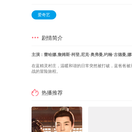
爱奇艺
剧情简介
主演：蕾哈娜,詹姆斯·柯登,尼克·奥弗曼,约翰·古德曼,娜
在蓝精灵村庄，温暖和谐的日常突然被打破，蓝爸爸被
战的冒险旅程。
热播推荐