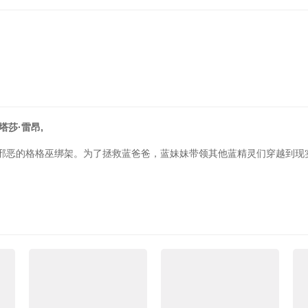
塔莎·雷昂,
邪恶的格格巫绑架。为了拯救蓝爸爸，蓝妹妹带领其他蓝精灵们穿越到现