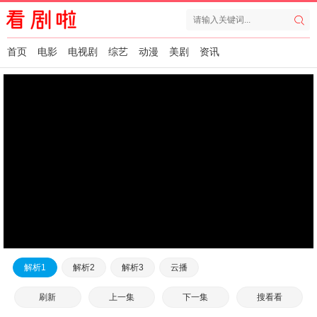
首页
电影
电视剧
综艺
动漫
美剧
资讯
解析1
解析2
解析3
云播
刷新
上一集
下一集
搜看看