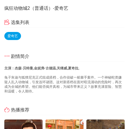
疯狂动物城2（普通话）
-爱奇艺
选集列表
爱奇艺
剧情简介
主演：杰森·贝特曼,金妮弗·古德温,关继威,夏奇拉,
兔子朱迪与狐狸尼克正式组成搭档，合作侦破一桩棘手案件。一个神秘蛇类嫌
疑人乱入动物城，引发连环谜团。这对新搭档在面对暗流涌动的危险时，再次
成为全城的希望。他们能否揭开真相，为城市带来正义？故事充满冒险、智慧
和温暖，令人期待。
热播推荐