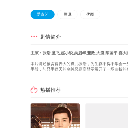
爱奇艺
腾讯
优酷
剧情简介
主演：张浩,童飞,赵小锐,吴启华,董政,大漠,陈国平,喜大壮
本片讲述被贪官养大的孤儿张浩，为生存不得不学会一
手段，与只手遮天的乡绅恶霸高登堂展开了一场曲折的
热播推荐