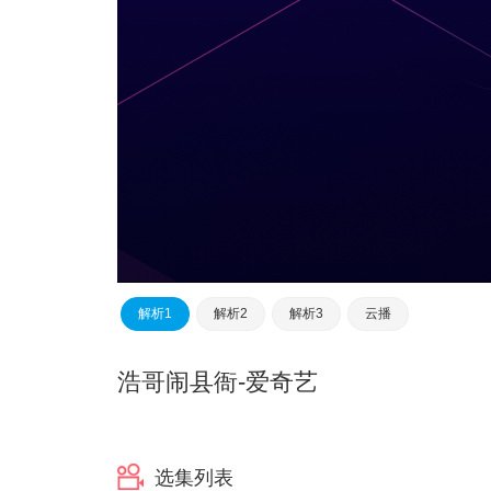
解析1
解析2
解析3
云播
浩哥闹县衙
-爱奇艺
选集列表