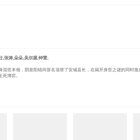
,张涛,朵朵,吴尔渥,钟雷,
身混世本领，阴差阳错间冒名顶替了安城县长，在揭开身世之谜的同时激
生死博弈。