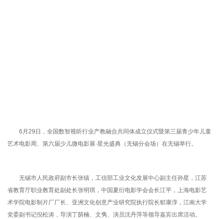
6月29日，全国数智视听行业产教融合共同体成立仪式‌暨第三届青少年儿童
艺术电影周、第六届少儿微电影展·星光盛典（无锡分会场）在无锡举行。
无锡市人民政府副市长张镇，工信部工业文化发展中心副主任孙星，江苏
省教育厅职业教育处副处长张明琪，中国夏衍电影学会会长江平，上海电影艺
术学院电影制片厂厂长、亚洲文化创意产业研究院执行院长郁康淳，江南大学
党委副书记倪松涛，导演丁荫楠、文隽、演员沈丹萍等领导嘉宾出席活动。