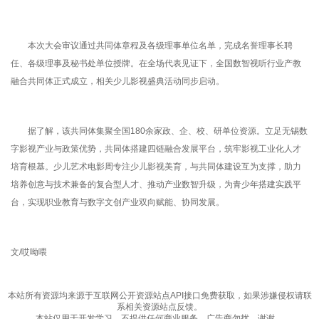
本次大会审议通过共同体章程及各级理事单位名单，完成名誉理事长聘
任、各级理事及秘书处单位授牌。在全场代表见证下，全国数智视听行业产教
融合共同体正式成立，相关少儿影视盛典活动同步启动。
据了解，该共同体集聚全国180余家政、企、校、研单位资源。立足无锡数
字影视产业与政策优势，共同体搭建四链融合发展平台，筑牢影视工业化人才
培育根基。少儿艺术电影周专注少儿影视美育，与共同体建设互为支撑，助力
培养创意与技术兼备的复合型人才、推动产业数智升级，为青少年搭建实践平
台，实现职业教育与数字文创产业双向赋能、协同发展。
文/哎呦喂
本站所有资源均来源于互联网公开资源站点API接口免费获取，如果涉嫌侵权请联
系相关资源站点反馈。
本站仅用于开发学习，不提供任何商业服务，广告商勿扰，谢谢。