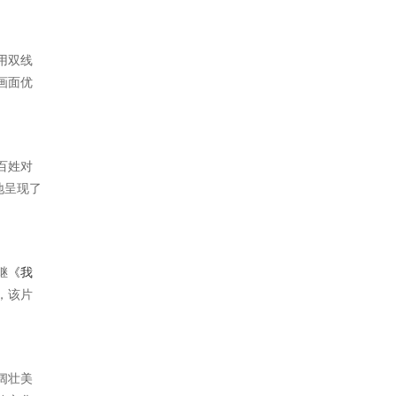
用双线
画面优
百姓对
地呈现了
继
《我
，该片
阔壮美