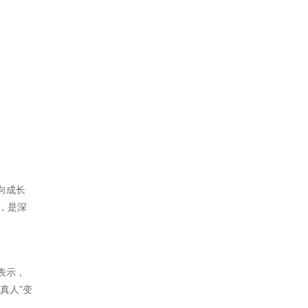
向成长
，是深
表示，
真人”变