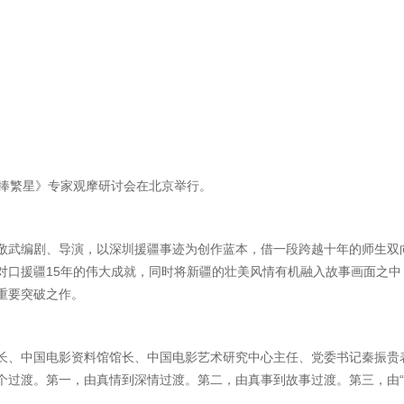
手捧繁星》专家观摩研讨会在北京举行。
敬武编剧、导演，以深圳援疆事迹为创作蓝本，借一段跨越十年的师生双
对口援疆15年的伟大成就，同时将新疆的壮美风情有机融入故事画面之中
重要突破之作。
长、中国电影资料馆馆长、中国电影艺术研究中心主任、党委书记秦振贵
个过渡。第一，由真情到深情过渡。第二，由真事到故事过渡。第三，由“