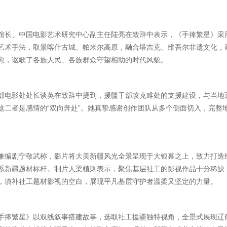
馆长、中国电影艺术研究中心副主任陆亮在致辞中表示，《手捧繁星》采
艺术手法，取景喀什古城、帕米尔高原，融合塔吉克、维吾尔非遗文化，
愈，讴歌了各族人民、各族群众守望相助的时代风貌。
部电影处处长谈英在致辞中提到，援疆干部攻克难处的支援建设，与当地
这二者是感情的“双向奔赴”。她真挚感谢创作团队从多个侧面切入，完整
兼编剧宁敬武称，影片将大美新疆风光全景呈现于大银幕之上，致力打造
系新疆题材标杆。制片人梁植则表示，聚焦基层社工的影视作品十分稀缺
，填补社工题材影视的空白，展现平凡基层守护者温柔又坚定的力量。
手捧繁星》以双线叙事搭建故事，选取社工援疆独特视角，全景式展现辽