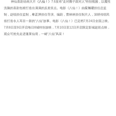
神仙喜剧动画大片
《八仙！》
7.6发布“走对圈子跟对人”特别视频，以魔性
洗脑的喜剧包袱打造出满满的反差笑点。电影《八仙！》由
应旭珺
担任总监
制，赵锐担任监制，
牟正洋
担任导演、编剧，曹林林担任制片人，深耕传统民
俗打造令人耳目一新的“八仙”故事。电影《八仙！》已定档7月24日全国上映。
7月8日至9日开启每日8城特别放映，7月10日至12日开启限定影城超前点映，
观众可抢先走进蓬莱仙境，一睹“八仙”风采！