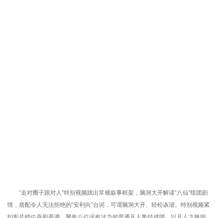
“走对圈子跟对人”特别视频跳出常规叙事框架，脑洞大开解读“八仙”组团剧
情，搭配令人无法拒绝的“安利向”台词，可谓脑洞大开、轻松诙谐。特别视频紧
扣影片错位喜剧基调，聚焦八位没有法力的普通凡人集结成团，以凡人之躯闯