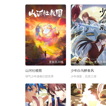
更新至20集
更新至4
山河社稷图
少年白马醉春风
弱气少年拯救幻想世界
少年侠影，恣意江湖