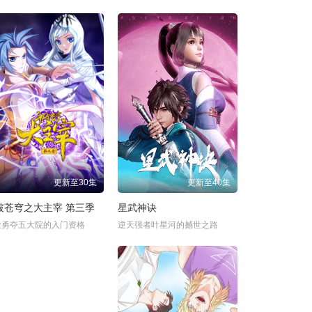
更新至30集
更新至40集
破苍穹之大主宰 第三季
星武神诀
尘勇夺五大院的入门资格
逆天强者叶星河的撼世之路