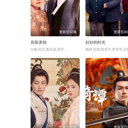
更新至40集
更新至4
良陈美锦
好好的时光
任敏,此沙,董思成,黄羿,
更新至36集
更新至2