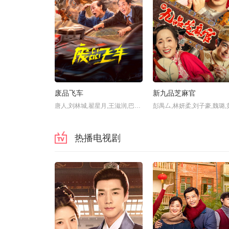
废品飞车
新九品芝麻官
唐人,刘林城,翟星月,王滋润,巴多,九孔,罗家英,戎威峰,胡榧,郭震,顾海,祝聿白,唐人小哥,吕孔维,
热播电视剧