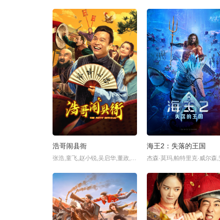
浩哥闹县衙
海王2：失落的王国
张浩,童飞,赵小锐,吴启华,董政,大漠,陈国平,喜大壮,张涛,朵朵,吴尔渥,钟雷,