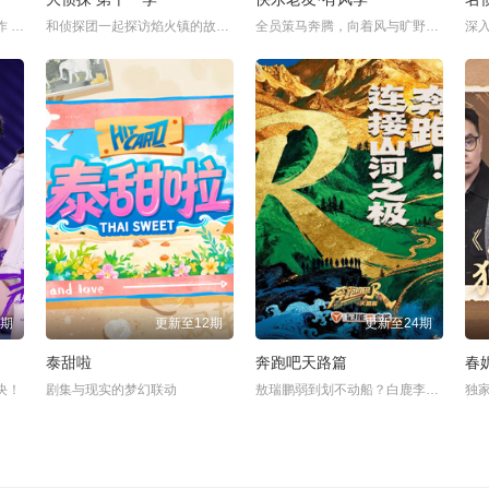
齐豫连线吴青峰约定再度合作 尤长靖分享被那英认可很感动
和侦探团一起探访焰火镇的故事～
全员策马奔腾，向着风与旷野全力奔赴～
7期
更新至12期
更新至24期
泰甜啦
奔跑吧天路篇
决！
剧集与现实的梦幻联动
敖瑞鹏弱到划不动船？白鹿李晨泡脚体验冰火两重天
独