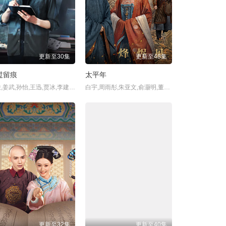
更新至30集
更新至48集
过留痕
太平年
龚俊,姜武,孙怡,王迅,贾冰,李建义,张开泰,王萌黎,冯晖,刘海蓝,孔琳,王润泽,柴隽哲,周显欣,夏铭浩,胡健（男演员）,姜健（男）,
白宇,周雨彤,朱亚文,俞灏明,董勇,倪大红,保剑锋,郝平,蒋恺,尤勇智,张晓晨,刘畅,梅婷,于洋（河南）,张帆,吴昊宸,薛佳凝,海一天,尤靖茹,魏千翔,朱嘉琦,任宥纶,牛超,田雷,赫子铭,贾宏伟,于洋,王志鹏,
更新至32集
更新至40集