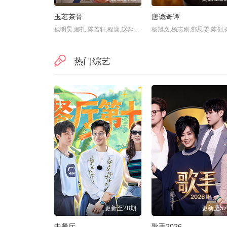
玉茗茶骨
唐诡奇谭
侯明昊,娜扎,陈若轩,程潇,赵弈钦,张南,赵昭仪,刘雪华,李光复,姜超,杨雪,完颜洛绒,张慧雯,胡静,李倩,汤镇业,曹骏,董璇,张垒,柳明明,于明加,张百乔,闻雨,马闻远,李菲,赵嘉敏,刘擎,舒童,张婉莹,滕泽文,黄星羱,孙晶晶,潘宥诚,李千逸,余茵,白川,李佳洁,弭金,蒙恩,金秋,白翊汝,陈腾跃,姚尧,廖慧佳,李柏煦,孙寈惠,李宗浩,孙莉,饶嘉迪,刘佳玺,
热门综艺
更新至28期
更新至5
中餐厅
歌手2026