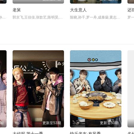
老舅
大生意人
还
杨旭文,杨志刚,郜思雯,陈创,孙雪宁,石悦安鑫,
郭京飞,王佳佳,张歆艺,陈明昊,刘奕铁,刘佩琦,葛四,刘頔,宋宁峰,魏晓东,
陈晓,孙千,罗一舟,成泰燊,黄志忠,李纯,朱亚文,向涵之,
7期
更新至53期
更新至50期
大侦探 第十一季
快乐老友·有风季
名