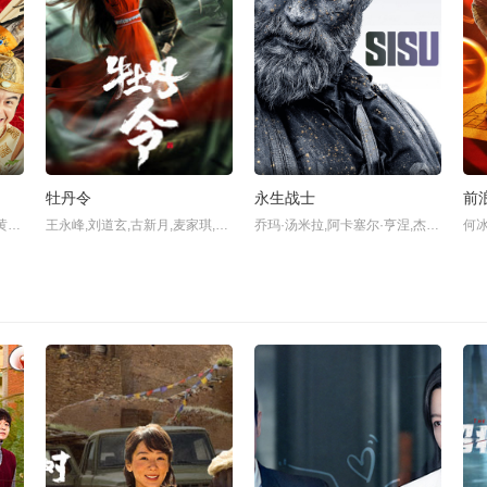
牡丹令
永生战士
前
彭禺厶,林妍柔,刘子豪,魏璐,黄一山,苑琼丹,杨政,再米热,李智勇,李强,李宝儿,侯培杰,刘子玄,李大嗓,尬演七段,孙竟争,邹玮祺,齐庆林,李星宇,吴昊,
王永峰,刘道玄,古新月,麦家琪,陈升卫,
乔玛·汤米拉,阿卡塞尔·亨涅,杰克·多兰,米莫萨·维拉莫,塔图·西尼萨洛,威廉·恩克尔,Vincent Willestrand,Arttu Kapulainen,埃琳娜·萨雷拉,Ilkka Koivula,麦克斯·奥瓦斯卡,Joel Hirvonen,Pekka Huotari,塞韦里·沙里宁,Aamu Milonoff,杰克·杜兰,Onni Tommila,阿图·卡普莱宁,伊尔卡·克伊瓦拉,乔尔·赫沃宁,佩卡·霍塔里,欧尼·汤米拉,阿卡塞尔·亨,