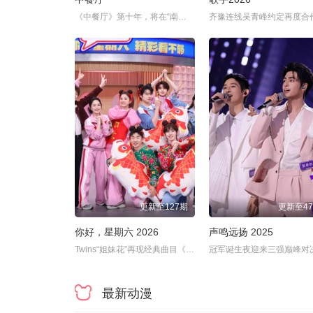
《中餐厅》第十年，将在“南洋拾光”的氛围中，打造一家独具风格特色的田园餐厅。
更新至127期
更新至4
你好，星期六 2026
声鸣远扬 2025
Twins“姐妹花”再现经典曲目《见习爱神》
冠军诞生夜迎来三强巅峰对
最新动漫