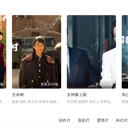
0集
更新至40集
更新至30集
生命树
女神蒙上眼
风
梅婷,田雨,陈昊宇,李雪琴,刘奕铁,周澄奥,苏小玎,张月,王仁君,
杨紫,胡歌,李光洁,张哲华,梅婷,袁弘,杨烁,周游,
辛芷蕾,林雨申,张艺上,郑希怡,
动作片
喜剧片
爱情片
科幻片