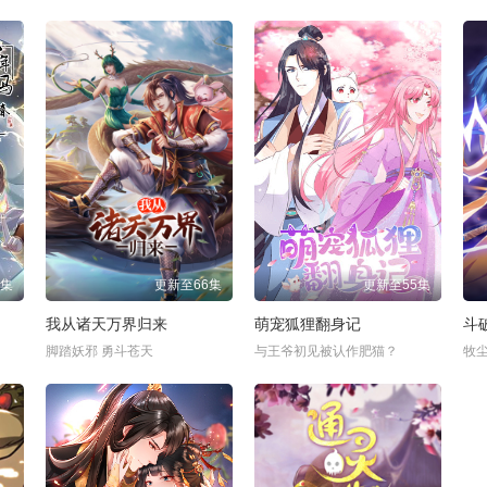
6集
更新至66集
更新至55集
我从诸天万界归来
萌宠狐狸翻身记
斗
脚踏妖邪 勇斗苍天
与王爷初见被认作肥猫？
牧