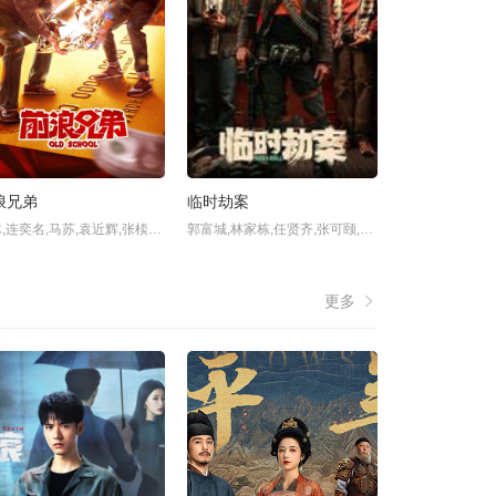
浪兄弟
临时劫案
何冰,连奕名,马苏,袁近辉,张棪琰,来喜,杨紫嫣,杨若兮,苗皓钧,李峥,刘頔,
郭富城,林家栋,任贤齐,张可颐,林雪,卢海鹏,鲍起静,王敏德,孙佳君,符家浚,张松枝,姜大卫,胡定欣,梁仲恒,曾比特,姜卓文,陈毅燊,王颂茵,
更多