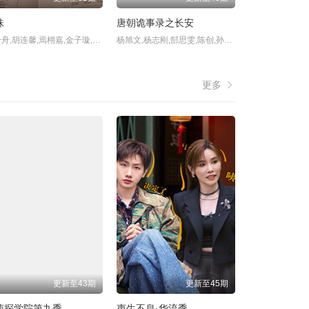
珠
唐朝诡事录之长安
罗一舟,胡连馨,焉栩嘉,金子璇,徐媛屹娜,袁梓铭,张俊杰,
杨旭文,杨志刚,郜思雯,陈创,孙雪宁,石悦安鑫,岳丽娜,刘智扬,罗嘉良,李进荣,牛宝军,王力,牛北壬,肖茵,
更多
更新至43期
更新至45期
侦探学院第九季
声生不息·华流季