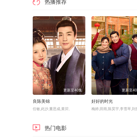
热播推荐
更新至40集
更新至4
良陈美锦
好好的时光
任敏,此沙,董思成,黄羿,
热门电影