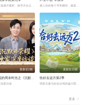
深入诡谲月重村，探寻月女尘封秘闻，离奇事件暗藏惊天蹊跷？
唐人街的每个寻常瞬间，都是世界聆听华流的乐章。
更新至2期
更新至15期
春妮的周末时光之《沉默的荣耀》
恰好去远方第2季
家深度访谈
明星夫妻与好友自驾跨越川西，代网友完成那些被现实困住的旅行心愿。
更多