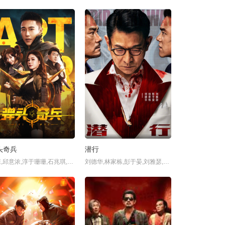
头奇兵
潜行
王森,邱意浓,淳于珊珊,石兆琪,倪景阳,康恩赫,满昱彤,康元子,董劭辉,王一铭,张璐瑶,邓皓文,李凯文,宋沐心,欧阳沁一,朱红妃,陈奕鸣,肖阳,
刘德华,林家栋,彭于晏,刘雅瑟,任达华,林雪,郑则仕,姜皓文,谈善言,朱鉴然,刘俊谦,