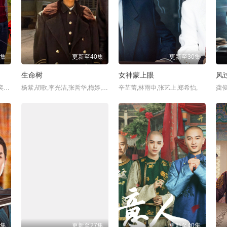
0集
更新至40集
更新至30集
生命树
女神蒙上眼
风
梅婷,田雨,陈昊宇,李雪琴,刘奕铁,周澄奥,苏小玎,张月,王仁君,
杨紫,胡歌,李光洁,张哲华,梅婷,袁弘,杨烁,周游,
辛芷蕾,林雨申,张艺上,郑希怡,
1集
更新至27集
更新至40集