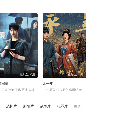
更新至30集
更新至48集
过留痕
太平年
龚俊,姜武,孙怡,王迅,贾冰,李建义,张开泰,王萌黎,冯晖,刘海蓝,孔琳,王润泽,柴隽哲,周显欣,夏铭浩,胡健（男演员）,姜健（男）,
白宇,周雨彤,朱亚文,俞灏明,董勇,倪大红,保剑锋,郝平,蒋恺,尤勇智,张晓晨,刘畅,梅婷,于洋（河南）,张帆,吴昊宸,薛佳凝,海一天,尤靖茹,魏千翔,朱嘉琦,任宥纶,牛超,田雷,赫子铭,贾宏伟,于洋,王志鹏,
恐怖片
剧情片
战争片
犯罪片
更多