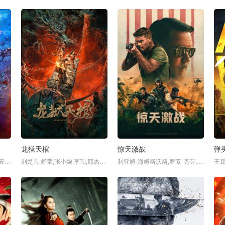
龙狱天棺
惊天激战
弹
杰森·莫玛,帕特里克·威尔森,安珀·赫德,叶海亚·阿卜杜勒·迈丁,兰道尔·朴,杜夫·龙格尔,特穆拉·莫里森,马丁·肖特,妮可·基德曼,皮鲁·埃斯贝克,茵蒂娅·摩尔,文森特·里根,赵嘉妮,艾伯·赫德,叶海亚·阿卜杜勒-迈丁,艾梅柏·希尔德,本·阿弗莱克,
刘楚玄,舒童,张小婉,李珀,邢杰风,何翯,李斯淇,董思辰白,胡春源,邱嘉祺,舒贵林,
利亚姆·海姆斯沃斯,罗素·克劳,卢克·海姆斯沃斯,里基·怀托,米洛·文堤米利亚,Chika Ikogwe,丹尼尔·麦克弗森,伯特·拉比亚,杰克·芬斯特勒,Chris Masters Mah,林肯·刘易斯,克里斯·马斯特斯·马,