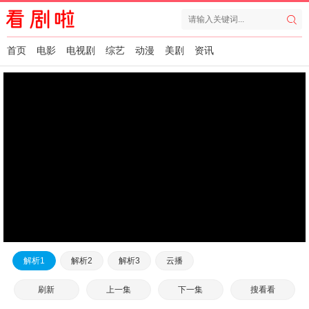
首页
电影
电视剧
综艺
动漫
美剧
资讯
解析1
解析2
解析3
云播
刷新
上一集
下一集
搜看看