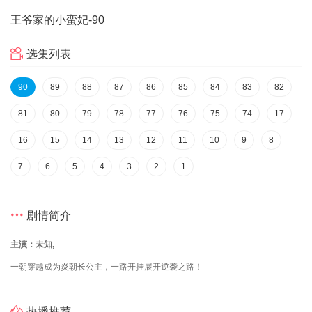
王爷家的小蛮妃
-90
选集列表
90
89
88
87
86
85
84
83
82
81
80
79
78
77
76
75
74
17
16
15
14
13
12
11
10
9
8
7
6
5
4
3
2
1
剧情简介
主演：未知,
一朝穿越成为炎朝长公主，一路开挂展开逆袭之路！
热播推荐