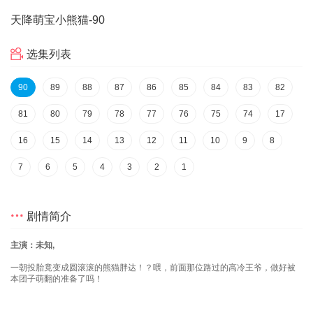
天降萌宝小熊猫
-90
选集列表
90
89
88
87
86
85
84
83
82
81
80
79
78
77
76
75
74
17
16
15
14
13
12
11
10
9
8
7
6
5
4
3
2
1
剧情简介
主演：未知,
一朝投胎竟变成圆滚滚的熊猫胖达！？喂，前面那位路过的高冷王爷，做好被
本团子萌翻的准备了吗！