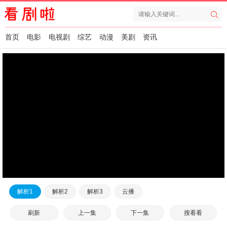
首页
电影
电视剧
综艺
动漫
美剧
资讯
解析1
解析2
解析3
云播
刷新
上一集
下一集
搜看看