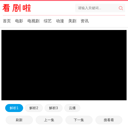
首页
电影
电视剧
综艺
动漫
美剧
资讯
解析1
解析2
解析3
云播
刷新
上一集
下一集
搜看看