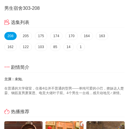
男生宿舍303
-208
选集列表
208
205
175
174
170
164
163
162
122
103
85
14
1
剧情简介
主演：未知,
在普通的大学寝室，住着4位并不普通的型男——单纯可爱的小巴，撩妹达人楚
晏、钢筋直男萧莱恩、电竞大佬叶子双。4个男生一台戏，感天动地兄♂弟情。
热播推荐