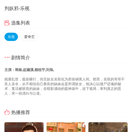
判妖邪
-乐视
选集列表
乐视
爱奇艺
剧情简介
主演：韩栋,赵黛溪,都桂宇,刘旭,
残唐乱世，瘟疫横行，传言妖女吴双化为邪祟祸害人间。然而，吴双的哥哥不
良人吴令，从不相信自己善良的妹妹会是所谓妖女，他决心以缝尸还魂的秘
术，复活被斩首的妹妹，在暗影涌动的瘟神庙中，设下诡局，审判真正的恶
人，求一份清白与公道。
热播推荐