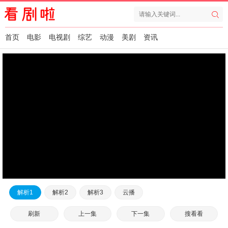
首页
电影
电视剧
综艺
动漫
美剧
资讯
解析1
解析2
解析3
云播
刷新
上一集
下一集
搜看看