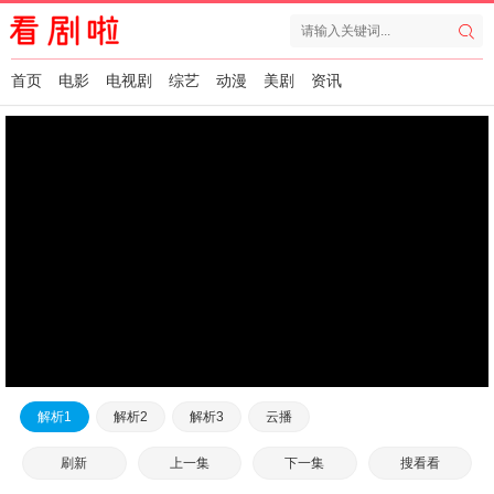
首页
电影
电视剧
综艺
动漫
美剧
资讯
解析1
解析2
解析3
云播
刷新
上一集
下一集
搜看看