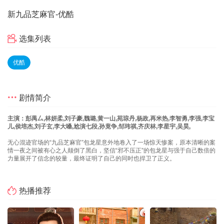
新九品芝麻官
-优酷
选集列表
优酷
剧情简介
主演：彭禺厶,林妍柔,刘子豪,魏璐,黄一山,苑琼丹,杨政,再米热,李智勇,李强,李宝
儿,侯培杰,刘子玄,李大嗓,尬演七段,孙竟争,邹玮祺,齐庆林,李星宇,吴昊,
无心混迹官场的“九品芝麻官”包龙星意外地卷入了一场惊天惨案，原本清晰的案
情一夜之间被有心之人颠倒了黑白，坚信“邪不压正”的包龙星与强于自己数倍的
力量展开了信念的较量，最终证明了自己的同时也捍卫了正义。
热播推荐