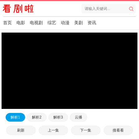
首页
电影
电视剧
综艺
动漫
美剧
资讯
解析1
解析2
解析3
云播
刷新
上一集
下一集
搜看看