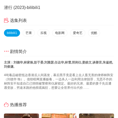
潜行 (2023)
-bilibili1
选集列表
bilibili1
芒果
乐视
电影网
爱奇艺
优酷
剧情简介
主演：刘德华,林家栋,彭于晏,刘雅瑟,任达华,林雪,郑则仕,姜皓文,谈善言,朱鉴然,
刘俊谦,
4吨毒品秘密抵达香港后人间蒸发，幕后黑手竟是看上去人畜无害的律师林阵安
（刘德华 饰）。借助暗网直播贩毒，一边杀人一边利用法律脱罪，无恶不作的
林阵安不知道自己已悄悄被警察和仇家锁定。最好的兄弟、最爱的妻子先后遭
遇变故，穷途末路的他彻底疯狂，想要让全世界付出代价……
热播推荐