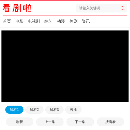
首页
电影
电视剧
综艺
动漫
美剧
资讯
解析1
解析2
解析3
云播
刷新
上一集
下一集
搜看看