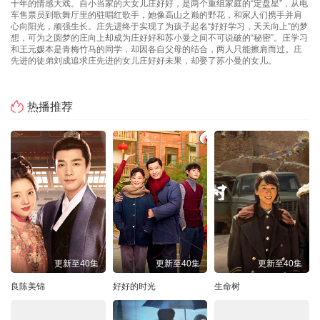
十年的情感大戏。自小当家的大女儿庄好好，是两个重组家庭的“定盘星”，从电
车售票员到歌舞厅里的驻唱红歌手，她像高山之巅的野花，和家人们携手并肩
心向阳光，顽强生长。庄先进终于实现了为孩子起名“好好学习，天天向上”的梦
想，可为之圆梦的庄向上却成为庄好好和苏小曼之间不可说破的“秘密”。庄学习
和王元媛本是青梅竹马的同学，却因各自父母的结合，两人只能擦肩而过。庄
先进的徒弟刘成追求庄先进的女儿庄好好未果，却娶了苏小曼的女儿。
热播推荐
更新至40集
更新至40集
更新至40集
良陈美锦
好好的时光
生命树