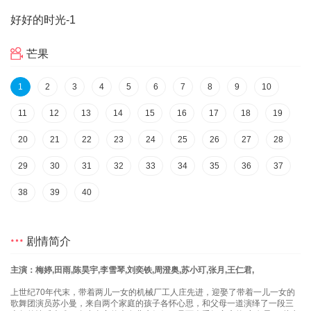
好好的时光
-1
芒果
1
2
3
4
5
6
7
8
9
10
11
12
13
14
15
16
17
18
19
20
21
22
23
24
25
26
27
28
29
30
31
32
33
34
35
36
37
38
39
40
剧情简介
主演：梅婷,田雨,陈昊宇,李雪琴,刘奕铁,周澄奥,苏小玎,张月,王仁君,
上世纪70年代末，带着两儿一女的机械厂工人庄先进，迎娶了带着一儿一女的
歌舞团演员苏小曼，来自两个家庭的孩子各怀心思，和父母一道演绎了一段三