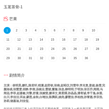
玉茗茶骨
-1
芒果
1
2
3
4
5
6
7
8
9
10
11
12
13
14
15
16
17
18
19
20
21
22
23
24
25
26
27
28
29
30
31
32
33
34
35
36
剧情简介
主演：侯明昊,娜扎,陈若轩,程潇,赵弈钦,张南,赵昭仪,刘雪华,李光复,姜超,杨雪,完
颜洛绒,张慧雯,胡静,李倩,汤镇业,曹骏,董璇,张垒,柳明明,于明加,张百乔,闻雨,马
闻远,李菲,赵嘉敏,刘擎,舒童,张婉莹,滕泽文,黄星羱,孙晶晶,潘宥诚,李千逸,余茵,
白川,李佳洁,弭金,蒙恩,金秋,白翊汝,陈腾跃,姚尧,廖慧佳,李柏煦,孙寈惠,李宗浩,
孙莉,饶嘉迪,刘佳玺,
年轻状元郎陆江来上任淳宁知县后屡破奇案，却因卷入一桩杀妻旧案，从官场