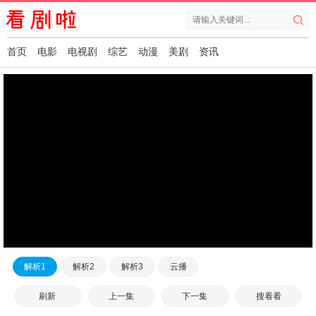
首页
电影
电视剧
综艺
动漫
美剧
资讯
解析1
解析2
解析3
云播
刷新
上一集
下一集
搜看看