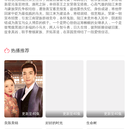
新星沦落至绝境。濒死之际，幸得茶王之女荣善宝搭救。心高气傲的陆江来曾
与豪族荣氏争权结怨，遭致善宝蓄意报复，趁他重伤失忆、身份成谜，将他带
回家中贬为最低贱的马夫。陆江来为避追杀，将错就错、假意顺从。荣家一朝
宣布招赘，引发江南望族群雄竞夺，各怀鬼胎。陆江来意外卷入其中，阴差阳
错成为善宝与众人博弈的棋子。一个是野心勃勃运筹帷幄的女继承人，一个是
桀骜腹黑诡计多端的小马夫，两人斗智斗勇，日久生情，披荆斩棘侦破旧案、
捉拿真凶，联手整顿家族、开拓茶道，在茶园里缔结了一段爱情佳话。
热播推荐
更新至40集
更新至40集
更新至40集
良陈美锦
好好的时光
生命树