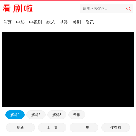
首页
电影
电视剧
综艺
动漫
美剧
资讯
解析1
解析2
解析3
云播
刷新
上一集
下一集
搜看看