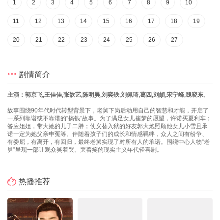
1
2
3
4
5
6
7
8
9
10
11
12
13
14
15
16
17
18
19
20
21
22
23
24
25
26
27
剧情简介
主演：郭京飞,王佳佳,张歆艺,陈明昊,刘奕铁,刘佩琦,葛四,刘頔,宋宁峰,魏晓东,
故事围绕90年代时代转型背景下，老舅下岗后动用自己的智慧和才能，开启了
一系列靠谱或不靠谱的“搞钱”故事。为了满足女儿崔梦的愿望，许诺买夏利车；
答应姐姐，带大她的儿子二胖；仗义替入狱的好友郭大炮照顾他女儿小雪且承
诺一定为她父亲申冤等。伴随着孩子们的成长和情感羁绊，众人之间有纷争、
有委屈，有离开，有回归，最终老舅实现了对所有人的承诺。围绕中心人物“老
舅”呈现一部让观众笑着哭、哭着笑的现实主义年代轻喜剧。
热播推荐