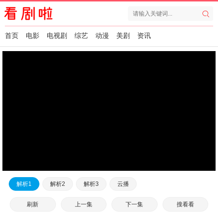
首页
电影
电视剧
综艺
动漫
美剧
资讯
解析1
解析2
解析3
云播
刷新
上一集
下一集
搜看看