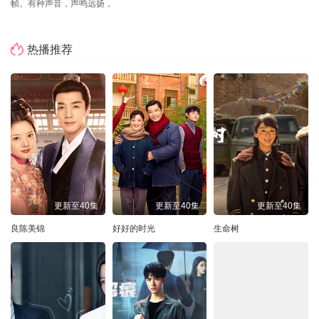
帧。有种声音，声鸣远扬，
热播推荐
更新至40集
更新至40集
更新至40集
良陈美锦
好好的时光
生命树