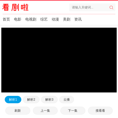
首页
电影
电视剧
综艺
动漫
美剧
资讯
解析1
解析2
解析3
云播
刷新
上一集
下一集
搜看看