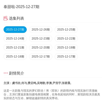
泰甜啦
-2025-12-27期
选集列表
2025-12-27期
2025-12-26期
2025-12-25期
2025-12-24期
2025-12-23期
2025-12-22期
2025-12-21期
2025-12-20期
2025-12-19期
2025-12-18期
2025-12-17期
2025-12-17期
剧情简介
主演：虞书欣,何与,费启鸣,吴翊歌,李澳,尹浩宇,张碧晨,
这是一次剧集与现实的梦幻联动！将《双轨》的剧情内核与现实旅行浪漫融
合，主演们重返剧集拍摄地泰国相聚，在角色延续的同时，展现剧组演员最真
实的状态与互动，解锁超越剧情的真实悸动。