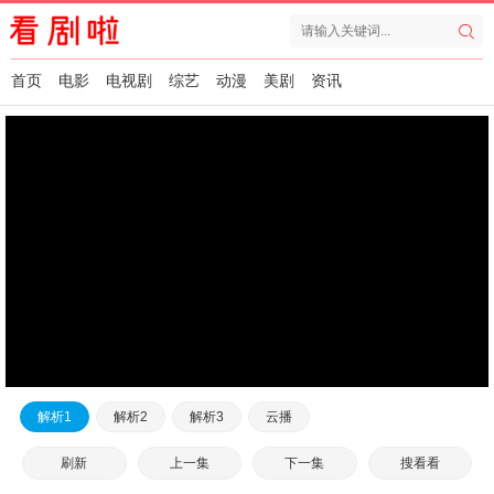
首页
电影
电视剧
综艺
动漫
美剧
资讯
解析1
解析2
解析3
云播
刷新
上一集
下一集
搜看看